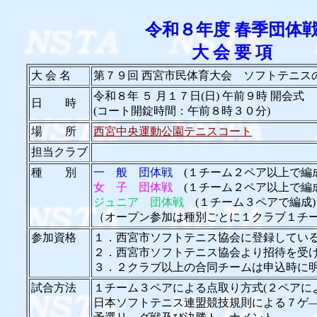
令和８年度 春季団体
大 会 要 項
大 会 名
第７９回 西宮市民体育大会 ソフトテニス
令和８年 ５ 月１７日(日) 午前９時 開会式
日 時
(コート開錠時間：午前８時３０分)
場 所
西宮中央運動公園テニスコート
担当クラブ
種 別
一 般 団体戦
(１チーム２ペア以上で編成
女 子 団体戦
(１チーム２ペア以上で編成
ジュニア 団体戦
(１チーム３ペアで編成)
（オープン参加は種別ごとに１クラブ１チ
参加資格
１．西宮市ソフトテニス協会に登録してい
２．西宮市ソフトテニス協会より招待を受
３．２クラブ以上の合同チームは申込時に
試合方法
１チーム３ペアによる点取り方式(２ペアに
日本ソフトテニス連盟競技規則による７ゲ