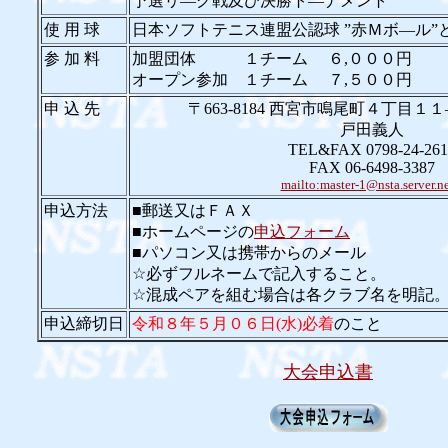
予選リ―グ戦及び決勝ト―ナメント
使 用 球
日本ソフトテニス連盟公認球 ”赤Ｍボ―ル”
参 加 料
加盟団体 １チーム ６,０００円
オープン参加 １チーム ７,５００円
申 込 先
〒663-8184 西宮市鳴尾町４丁目
戸田義人
TEL&FAX 0798-24-261
FAX 06-6498-3387
mailto:master-1@nsta.server.ne
申込方法
■郵送又はＦＡＸ
■ホームページの
申込フォーム
■パソコン又は携帯からのメール
☆必ずフルネームで記入すること。
☆混成ペアを組む場合は各クラブ名を明記
申込締切日
令和８年５月０６日(水)必着
のこと
大会申込書