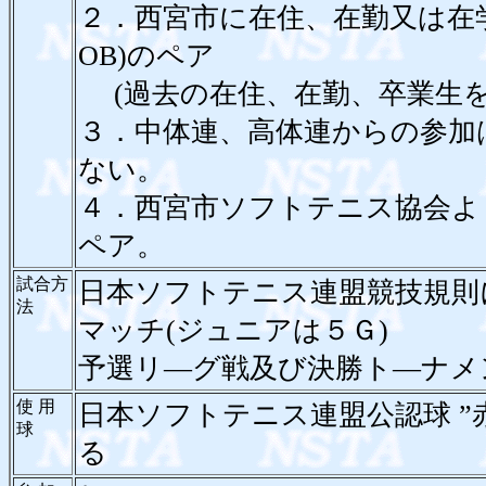
２．西宮市に在住、在勤又は在
OB)のペア
(過去の在住、在勤、卒業生を
３．中体連、高体連からの参加
ない。
４．西宮市ソフトテニス協会よ
ペア。
試合方
日本ソフトテニス連盟競技規則
法
マッチ(ジュニアは５Ｇ)
予選リ―グ戦及び決勝ト―ナメ
使 用
日本ソフトテニス連盟公認球 ”
球
る