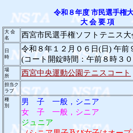
令和８年度 市民選手権
大 会 要 項
大 会
西宮市民選手権ソフトテニス大
名
令和８年１２月０６日(日) 午前
日
時
(コート開錠時間：午前８時３０
場
西宮中央運動公園テニスコート
所
担当ク
ラブ
種
男 子 一般，シニア
別
女 子
一般，シニア
ジュニア
（シニア男子及び女子はオープ