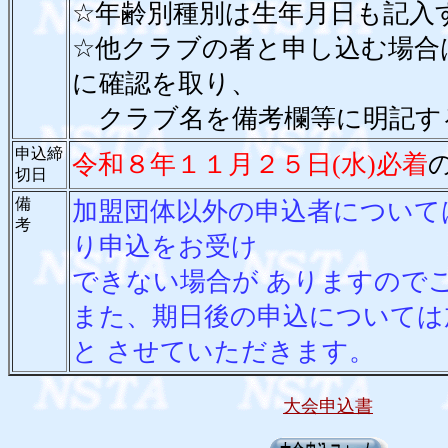
☆年齢別種別は生年月日も記入
☆他クラブの者と申し込む場合
に確認を取り、
クラブ名を備考欄等に明記す
申込締
令和８年１１月２５日(水)必着
切日
備
加盟団体以外の申込者について
考
り申込をお受け
できない場合が ありますので
また、期日後の申込については
と させていただきます。
大会申込書