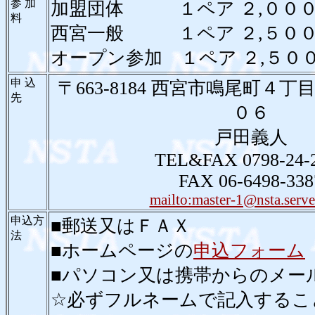
参 加
加盟団体 １ペア ２,００
料
西宮一般 １ペア ２,５０
オープン参加 １ペア ２,５０
申 込
〒663-8184 西宮市鳴尾町４
先
０６
戸田義人
TEL&FAX 0798-24-
FAX 06-6498-338
mailto:master-1@nsta.serve
申込方
■郵送又はＦＡＸ
法
■ホームページの
申込フォーム
■パソコン又は携帯からのメー
☆必ずフルネームで記入するこ