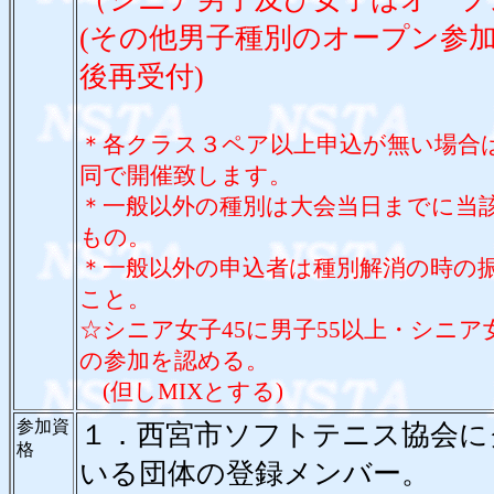
(
その他
男子種別のオープン参
後再受付)
＊各クラス３ペア以上申込が無い場合
同で開催致します。
＊一般以外の種別は大会当日までに当
もの。
＊一般以外の申込者は種別解消の時の
こと。
☆シニア女子45に男子55以上・シニア女
の参加を認める。
(但しMIXとする)
参加資
１．西宮市ソフトテニス協会に
格
いる団体の登録メンバー。