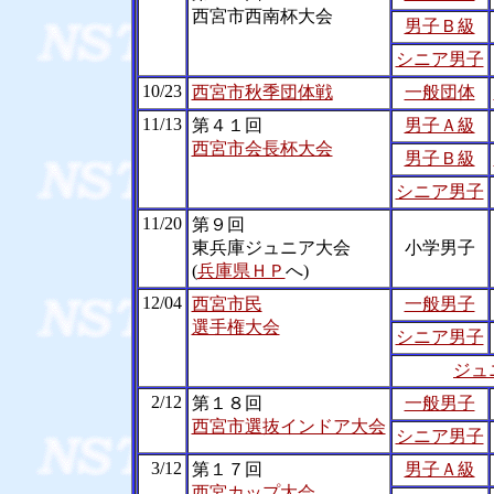
西宮市西南杯大会
男子Ｂ級
シニア男子
10/23
西宮市秋季団体戦
一般団体
11/13
第４１回
男子Ａ級
西宮市会長杯大会
男子Ｂ級
シニア男子
11/20
第９回
東兵庫ジュニア大会
小学男子
(
兵庫県ＨＰ
へ)
12/04
西宮市民
一般男子
選手権大会
シニア男子
ジュ
2/12
第１８回
一般男子
西宮市選抜インドア大会
シニア男子
3/12
第１７回
男子Ａ級
西宮カップ大会