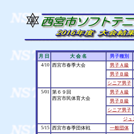
月 日
大 会 名
男子種別
4/10
西宮市春季大会
男子Ａ級
男子Ｂ級
シニア男子
5/01
第６９回
男子Ａ級
西宮市民体育大会
男子Ｂ級
シニア男子
ジュ
5/15
西宮市春季団体戦
一般団体