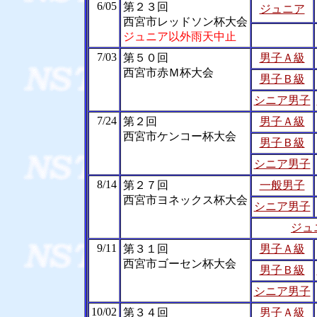
6/05
第２３回
ジュニア
西宮市レッドソン杯大会
ジュニア以外雨天中止
7/03
第５０回
男子Ａ級
西宮市赤Ｍ杯大会
男子Ｂ級
シニア男子
7/24
第２回
男子Ａ級
西宮市ケンコー杯大会
男子Ｂ級
シニア男子
8/14
第２７回
一般男子
西宮市ヨネックス杯大会
シニア男子
ジュ
9/11
第３１回
男子Ａ級
西宮市ゴーセン杯大会
男子Ｂ級
シニア男子
10/02
第３４回
男子Ａ級